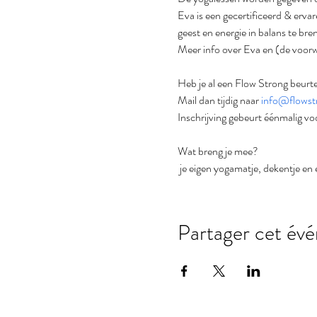
Eva is een gecertificeerd & erva
geest en energie in balans te bre
Meer info over Eva en (de voorwa
Heb je al een Flow Strong beurt
Mail dan tijdig naar 
info@flowst
Inschrijving gebeurt éénmalig vo
Wat breng je mee?
 je eigen yogamatje, dekentje en 
Partager cet év