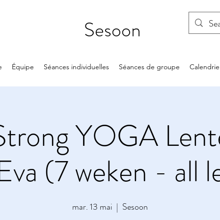
Sesoon
e
Équipe
Séances individuelles
Séances de groupe
Calendrie
Strong YOGA Lent
va (7 weken - all l
mar. 13 mai
  |  
Sesoon