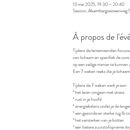
13 mai 2025, 19:30 – 20:40
Sesoon, Alsembergsesteenweg 5
À propos de l'é
Tijdens de lentemaanden focusse
van lichaam en specifiek de core 
op een veilige manier te kunnen 
Een 7 weken reeks die je lichaam
Tijdens de 7 weken werk je aan:
* het leren omgaan met stress
* rust in je hoofd
* energiebalans zodat je de lan
* een gezonde en sterke rug & co
* het versterken van je botten
* een betere zuurstofopname do