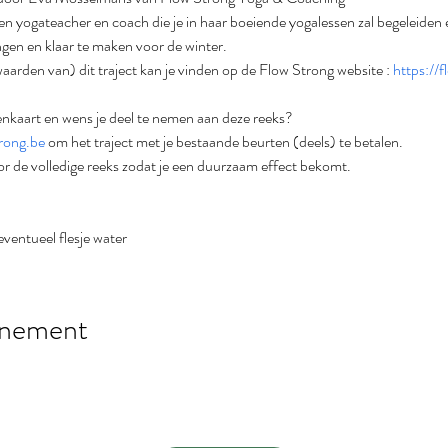
ren yogateacher en coach die je in haar boeiende yogalessen zal begeleiden
ngen en klaar te maken voor de winter.
arden van) dit traject kan je vinden op de Flow Strong website : 
https://f
enkaart en wens je deel te nemen aan deze reeks?
rong.be
 om het traject met je bestaande beurten (deels) te betalen.
or de volledige reeks zodat je een duurzaam effect bekomt.
eventueel flesje water
énement