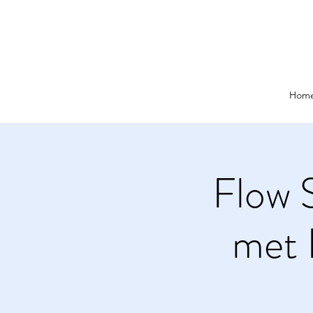
Hom
Flow 
met E