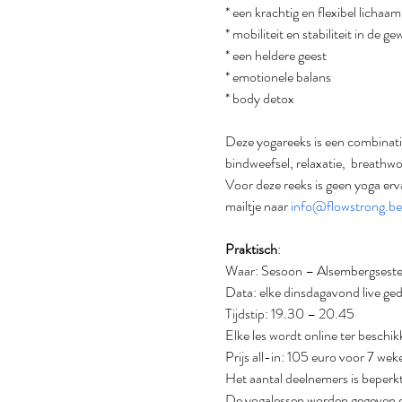
* een krachtig en flexibel lichaam
* mobiliteit en stabiliteit in de g
* een heldere geest
* emotionele balans
* body detox
Deze yogareeks is een combinatie 
bindweefsel, relaxatie,  breath
Voor deze reeks is geen yoga erva
mailtje naar 
info@flowstrong.be
Praktisch
:
Waar: Sesoon – Alsembergsest
Data: elke dinsdagavond live g
Tijdstip: 19.30 – 20.45
Elke les wordt online ter beschikk
Prijs all-in: 105 euro voor 7 wek
Het aantal deelnemers is beperkt 
De yogalessen worden gegeven 