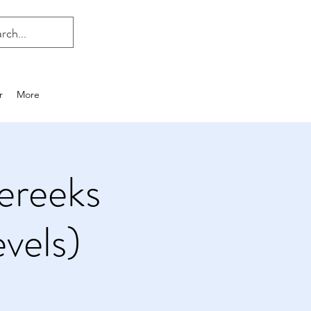
r
More
ereeks
evels)