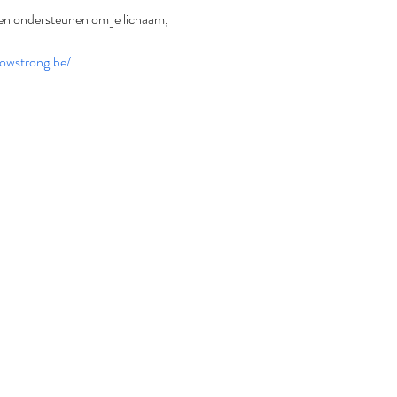
 en ondersteunen om je lichaam, 
lowstrong.be/