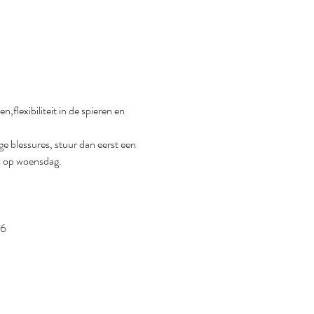
flexibiliteit in de spieren en 
e blessures, stuur dan eerst een 
es op woensdag.
06