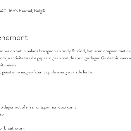
40, 1653 Beersel, België
vénement
n we op het in balans brengen van body & mind, het leren omgaan met dagel
om je activiteiten die gepaard gaan met de zonnige dagen (in de tuin werke
uitvoeren.
, geest en energie afstemt op de energie van de lente.
gere dagen actief maar ontspannen doorkomt
re
or breathwork