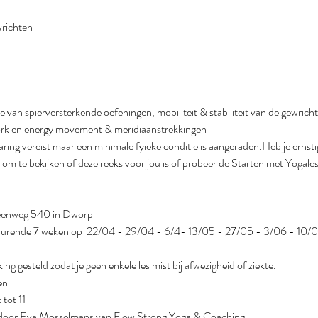
ewrichten
van spierversterkende oefeningen, mobiliteit & stabiliteit van de gewrichten,
work en energy movement & meridiaanstrekkingen
ring vereist maar een minimale fyieke conditie is aangeraden.Heb je ernstig
 om te bekijken of deze reeks voor jou is of probeer de Starten met Yogal
eenweg 540 in Dworp
edurende 7 weken op  22/04 - 29/04 - 6/4- 13/05 - 27/05 - 3/06 - 10/
ing gesteld zodat je geen enkele les mist bij afwezigheid of ziekte.
en
tot 11
door Eva Mosselmans van Flow Strong Yoga & Coaching