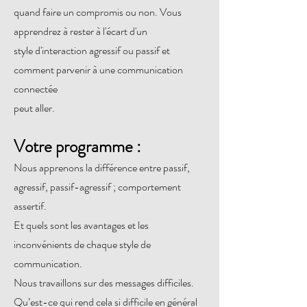
quand faire un compromis ou non. Vous
apprendrez à rester à l'écart d'un
style d'interaction agressif ou passif et
comment parvenir à une communication
connectée
peut aller.
Votre programme :
Nous apprenons la différence entre passif,
agressif, passif-agressif ; comportement
assertif.
Et quels sont les avantages et les
inconvénients de chaque style de
communication.
Nous travaillons sur des messages difficiles.
Qu’est-ce qui rend cela si difficile en général