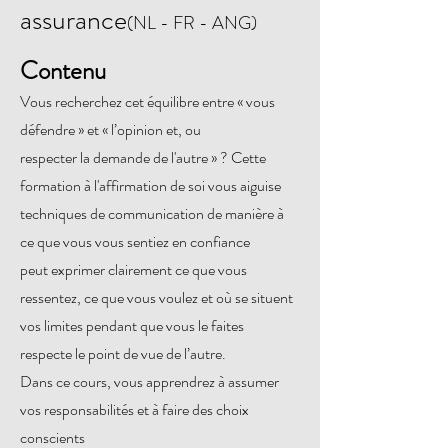
assurance
(NL - FR - ANG)
Contenu
Vous recherchez cet équilibre entre « vous
défendre » et « l’opinion et, ou
respecter la demande de l'autre » ? Cette
formation à l'affirmation de soi vous aiguise
techniques de communication de manière à
ce que vous vous sentiez en confiance
peut exprimer clairement ce que vous
ressentez, ce que vous voulez et où se situent
vos limites pendant que vous le faites
respecte le point de vue de l’autre.
Dans ce cours, vous apprendrez à assumer
vos responsabilités et à faire des choix
conscients