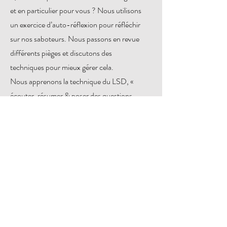
et en particulier pour vous ? Nous utilisons
un exercice d’auto-réflexion pour réfléchir
sur nos saboteurs. Nous passons en revue
différents pièges et discutons des
techniques pour mieux gérer cela.
Nous apprenons la technique du LSD, «
écouter, résumer & poser des questions
»pour découvrir quels sont les besoins et les
besoins. la question de l'autre est précise et
restez ainsi à l'écart des préjugés &
interprétations. Après tout, une
communication connectée nécessite de
comprendre et de comprendre la position de
toutes les parties.
Qu'est-ce que l'empathie et comment
maintenir une distance correcte afin qu'il y ait