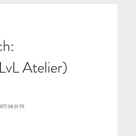
h:
(LvL Atelier)
477 38 31 79