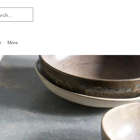
r
More