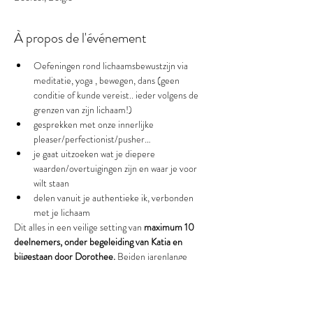
À propos de l'événement
Oefeningen rond lichaamsbewustzijn via 
meditatie, yoga , bewegen, dans (geen 
conditie of kunde vereist.. ieder volgens de 
grenzen van zijn lichaam!)
gesprekken met onze innerlijke 
pleaser/perfectionist/pusher… 
je gaat uitzoeken wat je diepere 
waarden/overtuigingen zijn en waar je voor 
wilt staan
delen vanuit je authentieke ik, verbonden 
met je lichaam
Dit alles in een veilige setting van 
maximum 10 
deelnemers, onder begeleiding van Katia en 
bijgestaan door Dorothee.
 Beiden jarenlange 
ervaring in het begeleiden van 
transformatieprocessen.
Er wordt ingezet op “ervaren”, vanuit de 