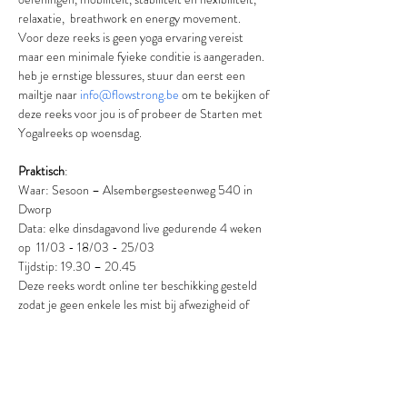
relaxatie,  breathwork en energy movement.
Voor deze reeks is geen yoga ervaring vereist 
maar een minimale fyieke conditie is aangeraden. 
heb je ernstige blessures, stuur dan eerst een 
mailtje naar 
info@flowstrong.be
 om te bekijken of 
deze reeks voor jou is of probeer de Starten met 
Yogalreeks op woensdag.
Praktisch
:
Waar: Sesoon – Alsembergsesteenweg 540 in 
Dworp
Data: elke dinsdagavond live gedurende 4 weken 
op  11/03 - 18/03 - 25/03 
Tijdstip: 19.30 – 20.45
Deze reeks wordt online ter beschikking gesteld 
zodat je geen enkele les mist bij afwezigheid of 
ziekte en je ook na de reeks verder kan blijven 
oefenen
Prijs all-in: 50 euro voor 3 weken
Het aantal deelnemers is beperkt tot 11.
De yogalessen worden gegeven door Eva 