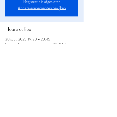
Registratie is afgesloten
Andere evenementen bekijken
Heure et lieu
30 sept. 2025, 19:30 – 20:45
Sesoon, Alsembergsesteenweg 540, 1653
Beersel, België
Partager cet événement
Réservez maintenant