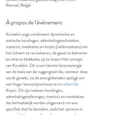
Beersel, België
À propos de l'événement
Kundalini yoga combineert dynamische en 
statische houdingen, ademhalingstechnieken, 
mantra's, meditaties en kriya's (oefenreeksen) om 
het lichaam te revitaliseren, de geest te kalmeren 
en interne blokkades op te lossen.Het concept 
van Kundalini :Dit is een latente levensenergie 
aan de basis van de ruggengraat die, wanneer deze 
wordt gewekt, via de energiekanalen opstijgt om 
een hoger bewustzijnsniveau te 
bereiken.De
Kriya's :Dit zijn reeksen houdingen, 
ademhalingsoefeningen, mantra's en meditaties 
die herhaaldelijk worden uitgevoerd om een 
specifiek doel te bereiken, zoals het opnieuw in 
evenwicht brengen of transformeren van de 
energie.Ademhaling: Ademhaling vormt de kern 
van de beoefening.Mantra's : Tijdens de 