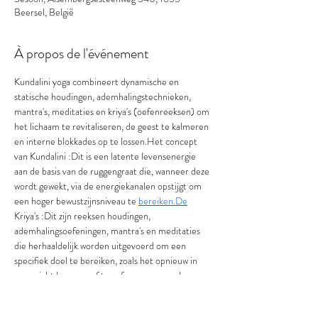
Beersel, België
À propos de l'événement
Kundalini yoga combineert dynamische en 
statische houdingen, ademhalingstechnieken, 
mantra's, meditaties en kriya's (oefenreeksen) om 
het lichaam te revitaliseren, de geest te kalmeren 
en interne blokkades op te lossen.Het concept 
van Kundalini :Dit is een latente levensenergie 
aan de basis van de ruggengraat die, wanneer deze 
wordt gewekt, via de energiekanalen opstijgt om 
een hoger bewustzijnsniveau te 
bereiken.De
Kriya's :Dit zijn reeksen houdingen, 
ademhalingsoefeningen, mantra's en meditaties 
die herhaaldelijk worden uitgevoerd om een 
specifiek doel te bereiken, zoals het opnieuw in 
evenwicht brengen of transformeren van de 
energie.Ademhaling: Ademhaling vormt de kern 
van de beoefening.Mantra's : Tijdens de 