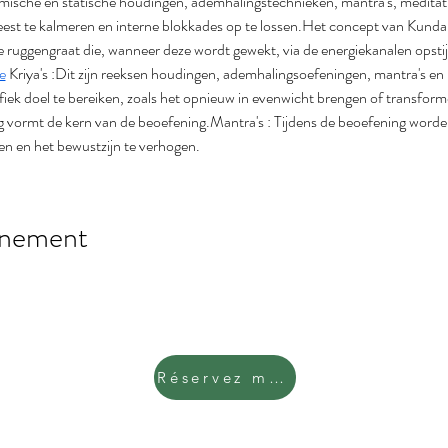
ische en statische houdingen, ademhalingstechnieken, mantra's, meditati
geest te kalmeren en interne blokkades op te lossen.Het concept van Kundalin
e ruggengraat die, wanneer deze wordt gewekt, via de energiekanalen opsti
e
 Kriya's :Dit zijn reeksen houdingen, ademhalingsoefeningen, mantra's en m
iek doel te bereiken, zoals het opnieuw in evenwicht brengen of transform
 vormt de kern van de beoefening.Mantra's : Tijdens de beoefening worde
en en het bewustzijn te verhogen.
énement
Réservez maintenant