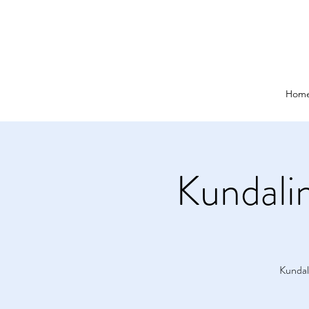
Hom
Kundali
Kundal