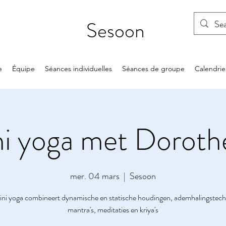
Sesoon
e
Équipe
Séances individuelles
Séances de groupe
Calendrie
ni yoga met Dorot
mer. 04 mars
  |  
Sesoon
ini yoga combineert dynamische en statische houdingen, ademhalingstech
mantra's, meditaties en kriya's