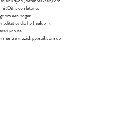
es en kriya's (oefenreeksen) om 
i :Dit is een latente 
jgt om een hoger 
editaties die herhaaldelijk 
eren van de 
n mantra muziek gebruikt om de 