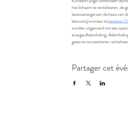
Kundalini yoga combineert dynam
het lichaam te revitaliseren, de 
levensenergie aan de basis van d
bewustzijnsniveau te 
bereiken.D
worden uitgevoerd om een specif
energie.Ademhaling: Ademhaling
geest te concentreren, te kalmer
Partager cet év