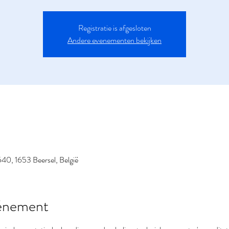
Registratie is afgesloten
Andere evenementen bekijken
40, 1653 Beersel, België
vénement