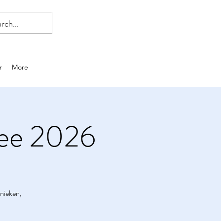
r
More
hee 2026
nieken,