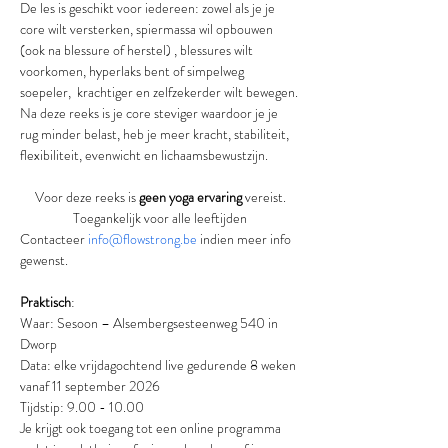
De les is geschikt voor iedereen: zowel als je je 
core wilt versterken, spiermassa wil opbouwen 
(ook na blessure of herstel) , blessures wilt 
voorkomen, hyperlaks bent of simpelweg 
soepeler,  krachtiger en zelfzekerder wilt bewegen.
Na deze reeks is je core steviger waardoor je je 
rug minder belast, heb je meer kracht, stabiliteit, 
flexibiliteit, evenwicht en lichaamsbewustzijn.
Voor deze reeks is 
geen yoga ervaring 
vereist.
Toegankelijk voor alle leeftijden
Contacteer 
info@flowstrong.be
 indien meer info 
gewenst.
Praktisch
:
Waar: Sesoon – Alsembergsesteenweg 540 in 
Dworp
Data: elke vrijdagochtend live gedurende 8 weken 
vanaf 11 september 2026
Tijdstip: 9.00 - 10.00
Je krijgt ook toegang tot een online programma 