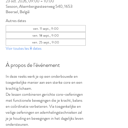
23 oct. 2026, 09:00 – 10:00
Sesoon, Alsembergsesteenweg 540, 1653
Beersel, België
Autres dates
ven. 11 sept., 9:00
ven. 18 sept., 9:00
ven. 25 sept., 9:00
Voir toutes les 8 dates
À propos de l'événement
In deze reeks werk je op een onderbouwde en 
toegankelijke manier aan een sterke core en een 
krachtig lichaam.
De lessen combineren gerichte core-oefeningen 
met functionele bewegingen die je kracht, balans 
en coördinatie verbeteren. Via toegankelijke en 
veilige oefeningen en ademhalingstechnieken zal 
je je houding en bewegingen in het dagelijks leven 
ondersteunen.