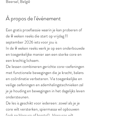
Beersel, België
À propos de l'événement
Een gratis proefsessie waarin je kan proberen of 
de 8 weken reeks die start op vrijdag 11 
september 2026 iets voor jou is
In de 8 weken reeks werk je op een onderbouwde 
en toegankelijke manier aan een sterke core en 
een krachtig lichaam.
De lessen combineren gerichte core-oefeningen 
met functionele bewegingen die je kracht, balans 
en coördinatie verbeteren. Via toegankelijke en 
veilige oefeningen en ademhalingstechnieken zal 
je je houding en bewegingen in het dagelijks leven 
ondersteunen.
De les is geschikt voor iedereen: zowel als je je 
core wilt versterken, spiermassa wil opbouwen 
(ook na blessure of herstel) , blessures wilt 
voorkomen, hyperlaks bent of simpelweg 
soepeler,  krachtiger en zelfzekerder wilt bewegen.