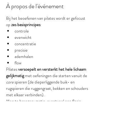
À propos de l'événement
Bij het beoefenen van pilates wordt er gefocust 
op 
zes basisprincipes
:
controle
evenwicht
concentratie
precisie
ademhalen
flow
Pilates 
versoepelt en versterkt het hele lichaam 
gelijkmatig
 met oefeningen die starten vanuit de 
core
 spieren (de dieperliggende buik- en 
rugspieren die ruggengraat, bekken en schouders 
met elkaar verbinden).
Mee te brengen: matje, eventueel een flesje 
water en een dekentje - draag loszittende of 
sportieve kledij
(Gelieve aanwezig te zijn 15 min voor aanvang van 
de workshop)