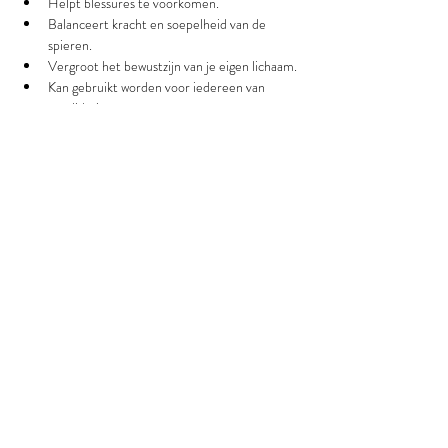
Helpt blessures te voorkomen.
Balanceert kracht en soepelheid van de 
spieren.
Vergroot het bewustzijn van je eigen lichaam.
Kan gebruikt worden voor iedereen van 
revalidatie tot topsport.
Vermindering van nek-en rugklachten.
Verbetert balans, coördinatie en 
bloeddoorstroming.
Verbetering van bewegingstechnieken en 
ademhaling.
Toegankelijk voor iedereen.
Inschrijving gebeurt éénmalig voor de volledige 
reeks zodat je een duurzaam effect bekomt.
Partager cet événement