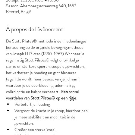
26 sept. 2025, 09:00 – 10:00
Sesoon, Alsembergsesteenweg 540, 1653
Beersel, België
À propos de l'événement
De Stott Pilates® methode is een hedendaagse 
benadering op de originele bewegingsmethode 
van Joseph H.Pilates (1880-1967).Wanneer je 
regelmatig Stott Pilates® volgt ontwikkel je 
slanke en sterkere spieren, soepele gewrichten, 
het verbetert je houding en gaat blessures 
tegen. Je wordt meer bewust van je lichaam 
waardoor je de doorbloeding, ademhaling, 
coördinatie en balans verbetert.  
Een aantal 
voordelen van Stott Pilates® op een rijtje
:
Verbetert je houding.
Vergroot de kracht in je romp, hierdoor heb 
je meer stabiliteit en mobiliteit in de 
gewrichten.
Creëer een sterke 'core'.