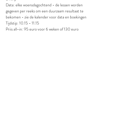
Data: elke woensdagochtend - de lessen worden 
gegeven per reeks om een duurzaam resultaat te 
bekomen - zie de kalender voor data en boekingen
Tijdstip: 10.15 - 11.15
Prijs all-in: 95 euro voor 6 weken of 130 euro 
voor de reeks in combinatie met de Core stability 
sessie om 9.00 op woensdagochtend.
Het aantal deelnemers is beperkt tot 11. 
Inschrijving gebeurt éénmalig voor de volledige 
reeks zodat je een duurzaam effect bekomt.
Boeking via 
https://www.sesoon.be/kalender
Betaling via overschrijving of betaalknop op de 
Flow Strong website.
De yogalessen worden gegeven door Eva 
Mosselmans van 
Flow Strong Yoga & Coaching
Eva is een gecertificeerd & ervaren yogateacher 
en (adem)coach die je in haar boeiende 
yogalessen zal begeleiden en ondersteunen om je 
lichaam, geest en energie in balans te brengen.
Meer info over Eva en haar aanpak kan je vinden 