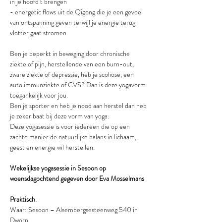
in je hoofd t brengen
- energetic flows uit de Qigong die je een gevoel 
van ontspanning geven terwijl je energie terug 
vlotter gaat stromen
Ben je beperkt in beweging door chronische 
ziekte of pijn, herstellende van een burn-out, 
zware ziekte of depressie, heb je scoliose, een 
auto immunziekte of CVS? Dan is deze yogavorm 
toegankelijk voor jou.
Ben je sporter en heb je nood aan herstel dan heb 
je zeker baat bij deze vorm van yoga.
Deze yogasessie is voor iedereen die op een 
zachte manier de natuurlijke balans in lichaam, 
geest en energie wil herstellen.
Wekelijkse yogasessie in Sesoon op 
woensdagochtend gegeven door Eva Mosselmans
Praktisch
:
Waar: Sesoon – Alsembergsesteenweg 540 in 
Dworp