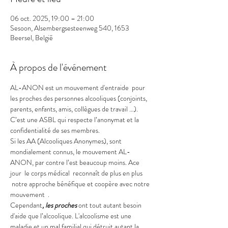
06 oct. 2025, 19:00 – 21:00
Sesoon, Alsembergsesteenweg 540, 1653
Beersel, België
À propos de l'événement
AL-ANON est un mouvement d'entraide  pour 
les proches des personnes alcooliques (conjoints, 
parents, enfants, amis, collègues de travail …).
C’est une ASBL qui respecte l’anonymat et la 
confidentialité de ses membres.
Si les AA (Alcooliques Anonymes), sont 
mondialement connus, le mouvement AL-
ANON, par contre l’est beaucoup moins. Ace 
jour  le corps médical  reconnaît de plus en plus 
 notre approche bénéfique et coopère avec notre 
mouvement  .
Cependant
, les
proches
 ont tout autant besoin 
d'aide que l’alcoolique. L'alcoolisme est une 
maladie et un mal familial qui détruit autant la 