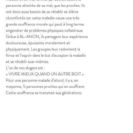
personne atteinte de ce mal, que les proches. Ils 
ont donc aussi besoin de se rétablir et d'être 
réconfortés car cette maladie cause une très 
grande souffrance morale qui peut à long terme 
engendrer de problèmes physiques collatéraux.
Grâce à AL-ANON, ils partagent leur expérience 
douloureuse, épuisante moralement et 
physiquement. Les groupes leur redonnent la 
force et l’espoir dans le but d'accepter la maladie 
et se rétablir eux-mêmes. 
L’un de nos slogans est :
« VIVRE MIEUX QUAND UN AUTRE BOIT »
Pour une personne malade d’alcool, il y a, en 
moyenne, 5 personnes proches qui en souffrent. 
Cette souffrance se transmet aux générations 
suivantes. Nous avons des groupes AL-ATEEN 
destinées aux adolescents, enfants confrontés à 
l’alcoolisme d’un proche.
Il est essentiel que le mouvement puisse se faire 
connaitre pour aider les personnes atteintes de ce 
mal.