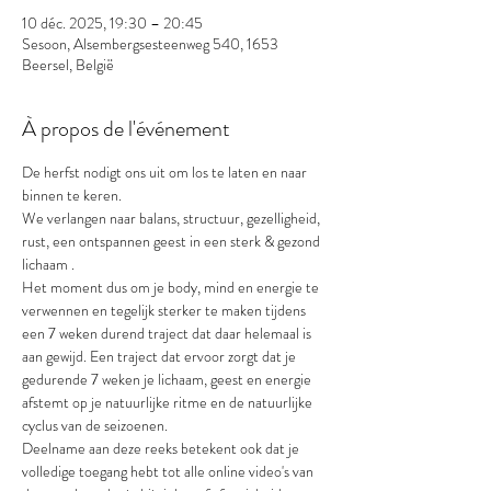
10 déc. 2025, 19:30 – 20:45
Sesoon, Alsembergsesteenweg 540, 1653
Beersel, België
À propos de l'événement
De herfst nodigt ons uit om los te laten en naar 
binnen te keren.
We verlangen naar balans, structuur, gezelligheid, 
rust, een ontspannen geest in een sterk & gezond 
lichaam .
Het moment dus om je body, mind en energie te 
verwennen en tegelijk sterker te maken tijdens 
een 7 weken durend traject dat daar helemaal is 
aan gewijd. Een traject dat ervoor zorgt dat je 
gedurende 7 weken je lichaam, geest en energie 
afstemt op je natuurlijke ritme en de natuurlijke 
cyclus van de seizoenen.
Deelname aan deze reeks betekent ook dat je 
volledige toegang hebt tot alle online video's van 