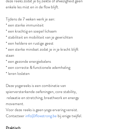
deze reeks zodat je bij ziekte of afwezigheid geen 
enkele les mist en in de flow blijft.
Tijdens de 7 weken werk je aan:
* een sterke immuniteit
* een krachtig en soepel lichaam
* stabiliteit en mobiliteit van je gewrichten
* een heldere en rustige geest
* een sterke mindset zodat je in je kracht blijft 
staan
* een gezonde energiebalans
* een correcte & functionele ademhaling
* leren loslaten
Deze yogareeks is een combinatie van 
spierversterkende oefeningen, core stability, 
 relaxatie en stretching, breathwork en energy 
movement.
Voor deze reeks is geen yoga ervaring vereist. 
Contacteer 
info@flowstrong.be
 bij enige twijfel.
Praktisch
: