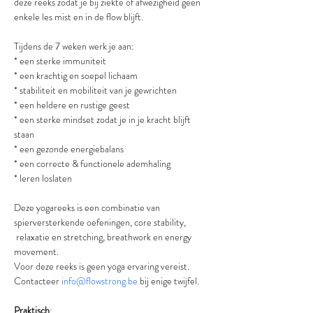
deze reeks zodat je bij ziekte of afwezigheid geen 
enkele les mist en in de flow blijft.
Tijdens de 7 weken werk je aan:
* een sterke immuniteit
* een krachtig en soepel lichaam
* stabiliteit en mobiliteit van je gewrichten
* een heldere en rustige geest
* een sterke mindset zodat je in je kracht blijft 
staan
* een gezonde energiebalans
* een correcte & functionele ademhaling
* leren loslaten
Deze yogareeks is een combinatie van 
spierversterkende oefeningen, core stability, 
 relaxatie en stretching, breathwork en energy 
movement.
Voor deze reeks is geen yoga ervaring vereist. 
Contacteer 
info@flowstrong.be
 bij enige twijfel.
Praktisch
: