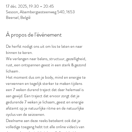
17 déc. 2025, 19:30 – 20:45
Sesoon, Alsembergsesteenweg 540, 1653
Beersel, België
À propos de l'événement
De herfst nodigt ons uit om los te laten en naar 
binnen te keren.
We verlangen naar balans, structuur, gezelligheid, 
rust, een ontspannen geest in een sterk & gezond 
lichaam .
Het moment dus om je body, mind en energie te 
verwennen en tegelijk sterker te maken tijdens 
een 7 weken durend traject dat daar helemaal is 
aan gewijd. Een traject dat ervoor zorgt dat je 
gedurende 7 weken je lichaam, geest en energie 
afstemt op je natuurlijke ritme en de natuurlijke 
cyclus van de seizoenen.
Deelname aan deze reeks betekent ook dat je 
volledige toegang hebt tot alle online video's van 