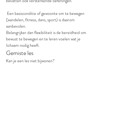
bevatten ook versterkende oefeningen.
 Een basisconditie of gewoonte om te bewegen 
(wandelen, fitness, dans, sport) is daarom 
aanbevolen.
Belangrijker dan flexibiliteit is de bereidheid om 
bewust te bewegen en te leren voelen wat je 
lichaam nodig heeft.
Gemiste les
Kan je een les niet bijwonen?
 Dan kan je die week deelnemen aan mijn online 
live sessie, zodat je het traject kan blijven volgen 
en niets hoeft te missen.
Resultaat na 6 weken
Meer energie, betere houding, vrijere beweging 
en minder spanning in lichaam en hoofd.
Over mij
Ik ben Kristina Vermeir.