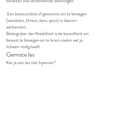
bevatten ook versterkende oefeningen.
 Een basisconditie of gewoonte om te bewegen 
(wandelen, fitness, dans, sport) is daarom 
aanbevolen.
Belangrijker dan flexibiliteit is de bereidheid om 
bewust te bewegen en te leren voelen wat je 
lichaam nodig heeft.
Gemiste les
Kan je een les niet bijwonen?
 Dan kan je die week deelnemen aan mijn online 
live sessie, zodat je het traject kan blijven volgen 
en niets hoeft te missen.
Resultaat na 6 weken
Meer energie, betere houding, vrijere beweging 
en minder spanning in lichaam en hoofd.
Over mij
Ik ben Kristina Vermeir.