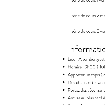
série de cours 1 ven
série de cours 2 mer
série de cours 2 ven
Informatio
Lieu : Alsembergse
Horaire : 9h00 à 1
Apportez un tapis (id
Des chaussettes ant
Portez des vêtements
Arrivez au plus tard 