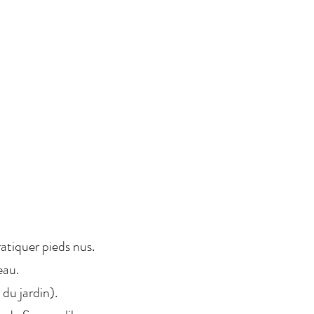
tiquer pieds nus.
eau.
 du jardin).