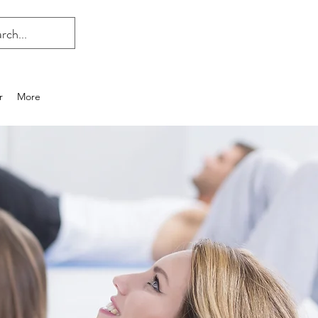
r
More