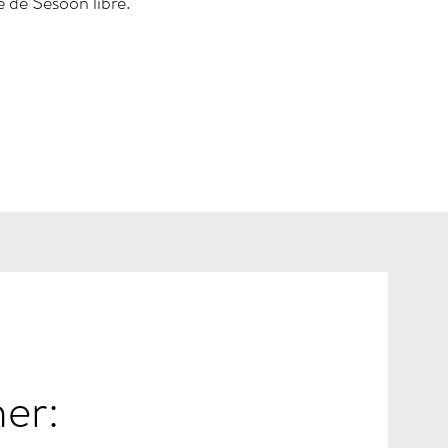
e de Sesoon libre.
er: