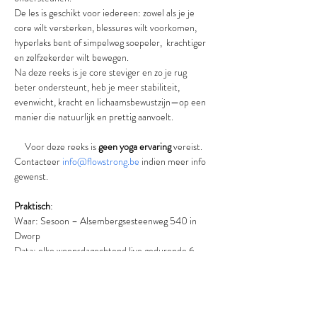
De les is geschikt voor iedereen: zowel als je je 
core wilt versterken, blessures wilt voorkomen, 
hyperlaks bent of simpelweg soepeler,  krachtiger 
en zelfzekerder wilt bewegen.
Na deze reeks is je core steviger en zo je rug 
beter ondersteunt, heb je meer stabiliteit, 
evenwicht, kracht en lichaamsbewustzijn—op een 
manier die natuurlijk en prettig aanvoelt.
Voor deze reeks is 
geen yoga ervaring 
vereist.
Contacteer 
info@flowstrong.be
 indien meer info 
gewenst.
Praktisch
:
Waar: Sesoon – Alsembergsesteenweg 540 in 
Dworp
Data: elke woensdagochtend live gedurende 6 
weken vanaf 25 februari 2026
Tijdstip: 19.15 - 20.30u
Elke les wordt online ter beschikking gesteld zodat 
je geen enkele les mist bij afwezigheid of ziekte.