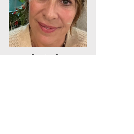
Dorothee De
Graeve
Holistische
Therapie
gebaseerd
op de
tantraleer
Lees
meer