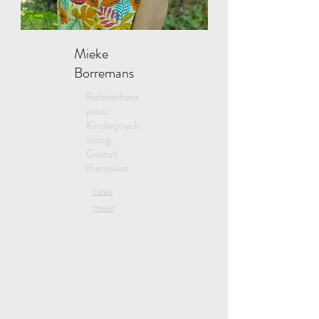
Mieke
Borremans
Relatiethera
peut,
Kinderpsych
oloog,
Gestalt
therapeut
Lees
meer