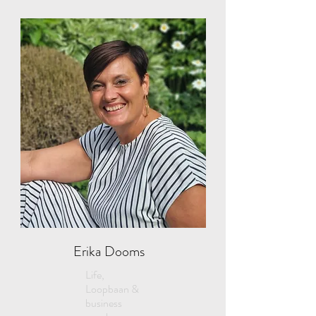
Erika Dooms
Life,
Loopbaan &
business