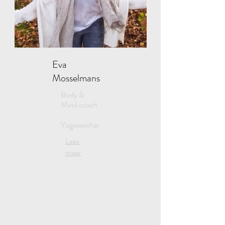
Eva
Mosselmans
Body &
Mind coach
,
Yogateacher
Lees
meer