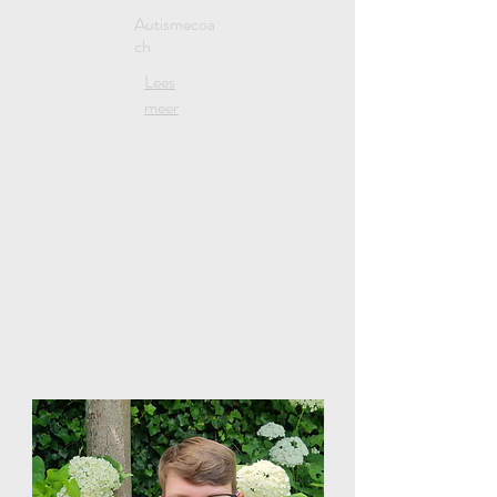
Autismecoa
ch
Lees
meer