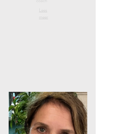
coach
Lees
meer