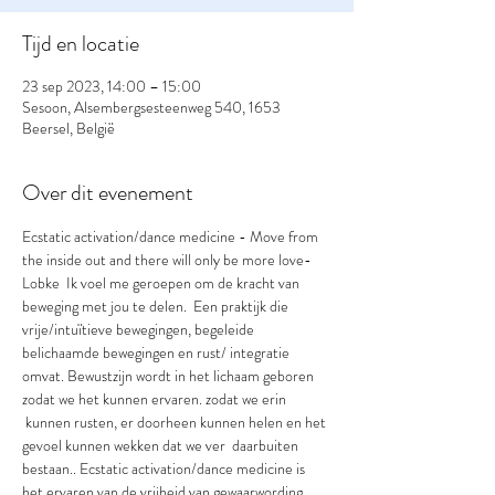
Tijd en locatie
23 sep 2023, 14:00 – 15:00
Sesoon, Alsembergsesteenweg 540, 1653
Beersel, België
Over dit evenement
Ecstatic activation/dance medicine - Move from 
the inside out and there will only be more love- 
Lobke  Ik voel me geroepen om de kracht van 
beweging met jou te delen.  Een praktijk die 
vrije/intuïtieve bewegingen, begeleide 
belichaamde bewegingen en rust/ integratie 
omvat. Bewustzijn wordt in het lichaam geboren 
zodat we het kunnen ervaren. zodat we erin 
 kunnen rusten, er doorheen kunnen helen en het 
gevoel kunnen wekken dat we ver  daarbuiten 
bestaan.. Ecstatic activation/dance medicine is 
het ervaren van de vrijheid van gewaarwording. 