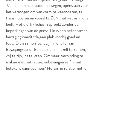
 Van binnen naar buiten bewegen, openstaan voor 
het vermogen om van vorm te  veranderen, te 
transmuteren en vooral te ZIJN met wat er in ons 
leeft. Het dierlijk lichaam spreekt zonder de 
beperkingen van de geest. Dit is een belichaamde 
bewegingsmeditatie,een plek voorbij goed en 
fout…Dit is samen  echt zijn in ons lichaam. 
Beweging/dans= Een plek om in jezelf te komen, 
vrij te zijn, los te laten. Om weer  verbinding te 
maken met het rauwe, onbevangen zelf. ~ wat 
betekent dans voor jou? Herwin je relatie met je 
ziel die in je lichaam leeft en word volledig 
herboren in heilige  eenheid met de bron van al 
het leven. Integreer permanent de originele 
blauwdruk van je  innerlijke geest in elke cel van je 
lichaam. En keer helemaal naar huis terug naar de 
hemel  die altijd in je eigen hart heeft bestaan, om 
de zware kettingen van slachtofferschap en 
 zelftwijfel voor eens en voor altijd af te lossen. 
Verander je diepste pijn in belichaamde  kracht en 
bevrijd jezelf. Je toewijding aan je bevrijding bevat 