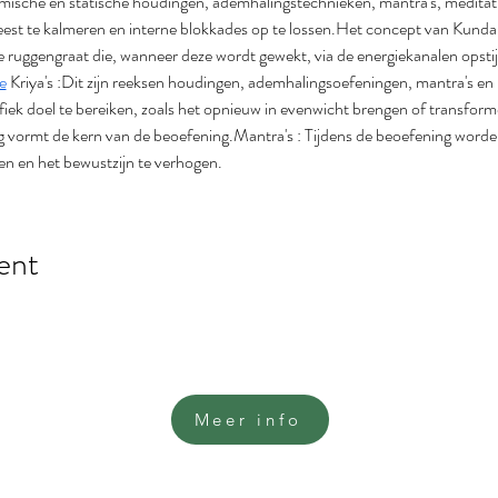
ische en statische houdingen, ademhalingstechnieken, mantra's, meditati
geest te kalmeren en interne blokkades op te lossen.Het concept van Kundalin
e ruggengraat die, wanneer deze wordt gewekt, via de energiekanalen opsti
e
 Kriya's :Dit zijn reeksen houdingen, ademhalingsoefeningen, mantra's en m
iek doel te bereiken, zoals het opnieuw in evenwicht brengen of transform
 vormt de kern van de beoefening.Mantra's : Tijdens de beoefening worde
en en het bewustzijn te verhogen.
ent
Meer info