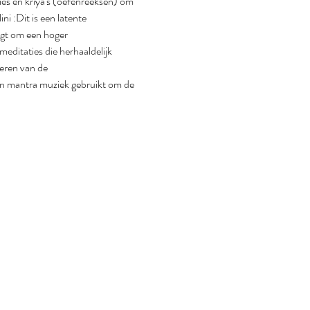
es en kriya's (oefenreeksen) om 
i :Dit is een latente 
jgt om een hoger 
editaties die herhaaldelijk 
eren van de 
n mantra muziek gebruikt om de 