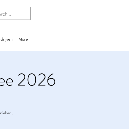
drijven
More
hee 2026
nieken,