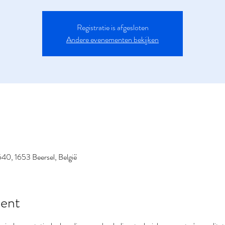
Registratie is afgesloten
Andere evenementen bekijken
40, 1653 Beersel, België
ent