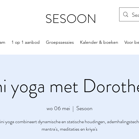
SESOON
am
1 op 1 aanbod
Groepssessies
Kalender & boeken
Voor be
ni yoga met Dorot
wo 06 mei
  |  
Sesoon
ini yoga combineert dynamische en statische houdingen, ademhalingstech
mantra's, meditaties en kriya's