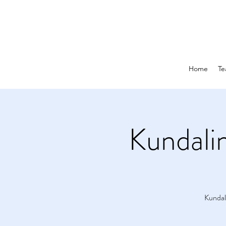
Home
Te
Kundali
Kundal