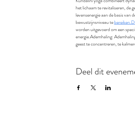
Kundalini yoga combineert dynam
het lichaam te revitaliseren, de 
levensenergie aan de basis van d
bewustzijnsniveau te 
bereiken.D
worden uitgevoerd om een specif
energie.Ademhaling: Ademhaling
geest te concentreren, te kalmer
Deel dit evenem