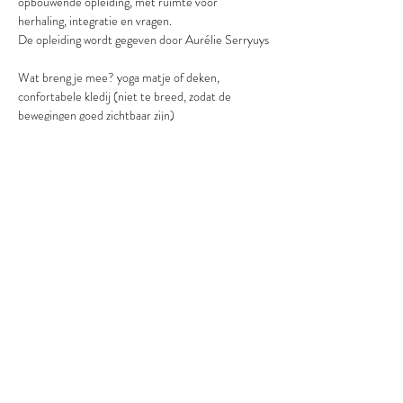
opbouwende opleiding, met ruimte voor 
herhaling, integratie en vragen.
De opleiding wordt gegeven door Aurélie Serryuys
Wat breng je mee? yoga matje of deken, 
confortabele kledij (niet te breed, zodat de 
bewegingen goed zichtbaar zijn)
De boeking is pas definitef na overschrijving van 
het volledige bedrag  (300€)
Terugbetaling kan indien dit minimum 1 week voor 
de start van de opleiding is vermeld.
Twijfel je of deze opleiding bij je past?
Ik beantwoord je vragen graag via telefoon of via 
www.vita-arbor.be
Deel dit evenement