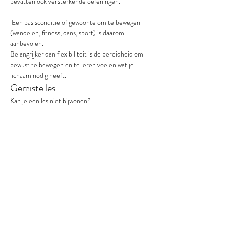
bevatten ook versterkende oefeningen.
 Een basisconditie of gewoonte om te bewegen 
(wandelen, fitness, dans, sport) is daarom 
aanbevolen.
Belangrijker dan flexibiliteit is de bereidheid om 
bewust te bewegen en te leren voelen wat je 
lichaam nodig heeft.
Gemiste les
Kan je een les niet bijwonen?
 Dan kan je die week deelnemen aan mijn online 
live sessie, zodat je het traject kan blijven volgen 
en niets hoeft te missen.
Resultaat na 6 weken
Meer energie, betere houding, vrijere beweging 
en minder spanning in lichaam en hoofd.
Over mij
Ik ben Kristina Vermeir.