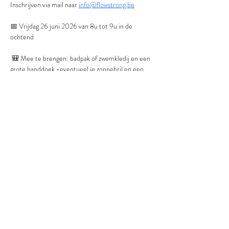
Inschrijven via mail naar 
info@flowstrong.be
📅 Vrijdag 26 juni 2026 van 8u tot 9u in de 
ochtend
 🎒 Mee te brengen: badpak of zwemkledij en een 
grote handdoek -eventueel je zonnebril en een 
flesje water
✨ Locatie: Sesoon - Alsembergsesteenweg 540 
in Dworp
Prijs: 17 euro (instructies volgen bij inschrijven)
Kom zeker 10 minuten voor de aanvang naar 
Sesoon. Gratis parkeren kan aan de overkant  van 
de straat.
Deel dit evenement