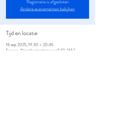
Registratie is afgesloten
Andere evenementen bekijken
Tijd en locatie
16 sep 2025, 19:30 – 20:45
Sesoon, Alsembergsesteenweg 540, 1653
Beersel, België
Deel dit evenement
Meer info