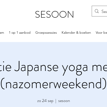
SESOON
am
1 op 1 aanbod
Groepssessies
Kalender & boeken
Voor be
atie Japanse yoga m
(nazomerweekend)
zo 24 sep
  |  
sesoon