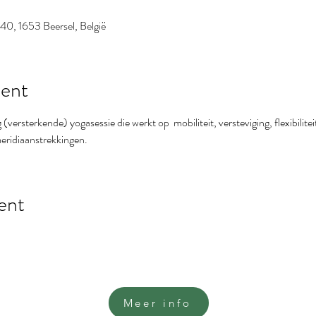
0, 1653 Beersel, België
ent
ersterkende) yogasessie die werkt op  mobiliteit, versteviging, flexibiliteit
ridiaanstrekkingen.
ent
Meer info