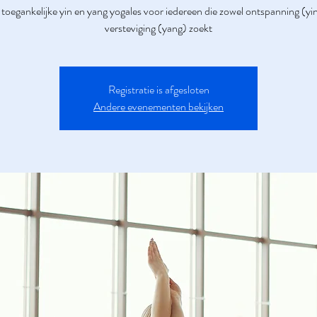
toegankelijke yin en yang yogales voor iedereen die zowel ontspanning (yin
versteviging (yang) zoekt
Registratie is afgesloten
Andere evenementen bekijken