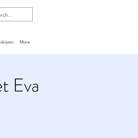
drijven
More
et Eva