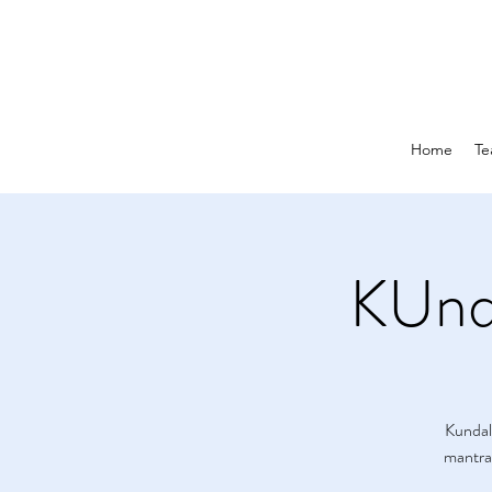
Home
Te
KUnd
Kundal
mantra'