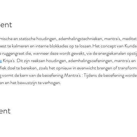
ent
ische en statische houdingen, ademhalingstechnieken, mantra's, meditati
geest te kalmeren en interne blokkades op te lossen.Het concept van Kundalin
e ruggengraat die, wanneer deze wordt gewekt, via de energiekanalen opsti
e
 Kriya's :Dit zijn reeksen houdingen, ademhalingsoefeningen, mantra's en m
iek doel te bereiken, zoals het opnieuw in evenwicht brengen of transform
 vormt de kern van de beoefening.Mantra's : Tijdens de beoefening worde
en en het bewustzijn te verhogen.
ent