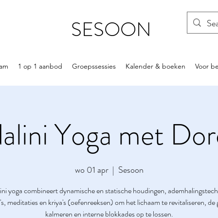
SESOON
am
1 op 1 aanbod
Groepssessies
Kalender & boeken
Voor be
alini Yoga met Dor
wo 01 apr
  |  
Sesoon
ini yoga combineert dynamische en statische houdingen, ademhalingstech
s, meditaties en kriya's (oefenreeksen) om het lichaam te revitaliseren, de 
kalmeren en interne blokkades op te lossen.