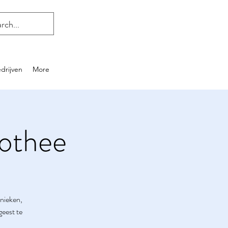
drijven
More
othee
nieken,
geest te