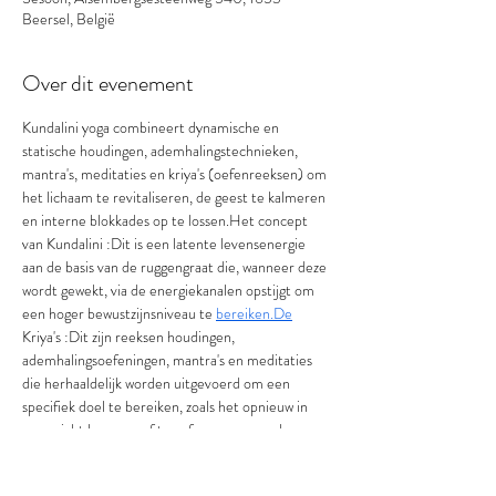
Beersel, België
Over dit evenement
Kundalini yoga combineert dynamische en 
statische houdingen, ademhalingstechnieken, 
mantra's, meditaties en kriya's (oefenreeksen) om 
het lichaam te revitaliseren, de geest te kalmeren 
en interne blokkades op te lossen.Het concept 
van Kundalini :Dit is een latente levensenergie 
aan de basis van de ruggengraat die, wanneer deze 
wordt gewekt, via de energiekanalen opstijgt om 
een hoger bewustzijnsniveau te 
bereiken.De
Kriya's :Dit zijn reeksen houdingen, 
ademhalingsoefeningen, mantra's en meditaties 
die herhaaldelijk worden uitgevoerd om een 
specifiek doel te bereiken, zoals het opnieuw in 
evenwicht brengen of transformeren van de 
energie.Ademhaling: Ademhaling vormt de kern 
van de beoefening.Mantra's : Tijdens de 