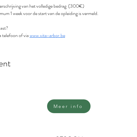
verschrijving van het volledige bedrag  (300€)
imum 1 week voor de start van de opleiding is vermeld.
past?
 telefoon of via 
www.vita-arbor.be
ent
Meer info