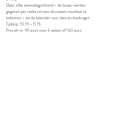
Data: elke woensdagochtend - de lessen worden 
gegeven per reeks om een duurzaam resultaat te 
bekomen - zie de kalender voor data en boekingen
Tijdstip: 10.15 - 11.15
Prijs all-in: 95 euro voor 6 weken of 130 euro 
voor de reeks in combinatie met de Core stability 
sessie om 9.00 op woensdagochtend.
Het aantal deelnemers is beperkt tot 11. 
Inschrijving gebeurt éénmalig voor de volledige 
reeks zodat je een duurzaam effect bekomt.
Boeking via 
https://www.sesoon.be/kalender
Betaling via overschrijving of betaalknop op de 
Flow Strong website.
De yogalessen worden gegeven door Eva 
Mosselmans van 
Flow Strong Yoga & Coaching
Eva is een gecertificeerd & ervaren yogateacher 
en (adem)coach die je in haar boeiende 
yogalessen zal begeleiden en ondersteunen om je 
lichaam, geest en energie in balans te brengen.
Meer info over Eva en haar aanpak kan je vinden 