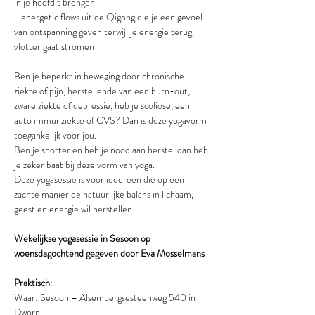
in je hoofd t brengen
- energetic flows uit de Qigong die je een gevoel 
van ontspanning geven terwijl je energie terug 
vlotter gaat stromen
Ben je beperkt in beweging door chronische 
ziekte of pijn, herstellende van een burn-out, 
zware ziekte of depressie, heb je scoliose, een 
auto immunziekte of CVS? Dan is deze yogavorm 
toegankelijk voor jou.
Ben je sporter en heb je nood aan herstel dan heb 
je zeker baat bij deze vorm van yoga.
Deze yogasessie is voor iedereen die op een 
zachte manier de natuurlijke balans in lichaam, 
geest en energie wil herstellen.
Wekelijkse yogasessie in Sesoon op 
woensdagochtend gegeven door Eva Mosselmans
Praktisch
:
Waar: Sesoon – Alsembergsesteenweg 540 in 
Dworp