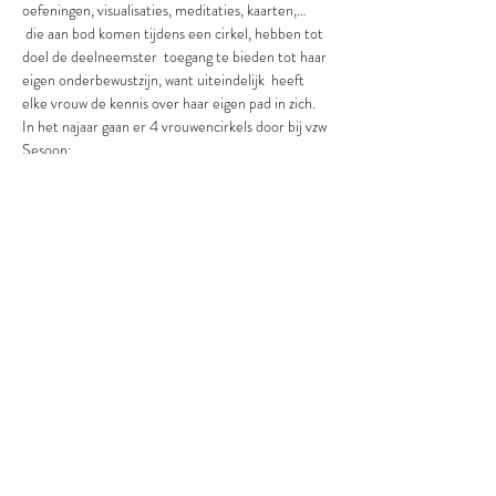
oefeningen, visualisaties, meditaties, kaarten,… 
 die aan bod komen tijdens een cirkel, hebben tot 
doel de deelneemster  toegang te bieden tot haar 
eigen onderbewustzijn, want uiteindelijk  heeft 
elke vrouw de kennis over haar eigen pad in zich.
In het najaar gaan er 4 vrouwencirkels door bij vzw 
Sesoon:
dinsdag 17 september 2024 
van 19.30u tot 21u
dinsdag 22 oktober 2024 
van 19.30u tot 21u
dinsdag 19 november 2024 
van 19.30u tot 21u
dinsdag 17 december 2024 
van 19.30u tot 21u
Je  kan je inschrijven per cirkel of voor de hele 
reeks. Per cirkel betaal  je 55 euro - boek je 
meteen de hele reeks dan betaal je 155 euro. Als 
je  aan minstens 3 sessies wil meedoen is het dus 
voordeliger om de hele  reeks te boeken.
Deel dit evenement