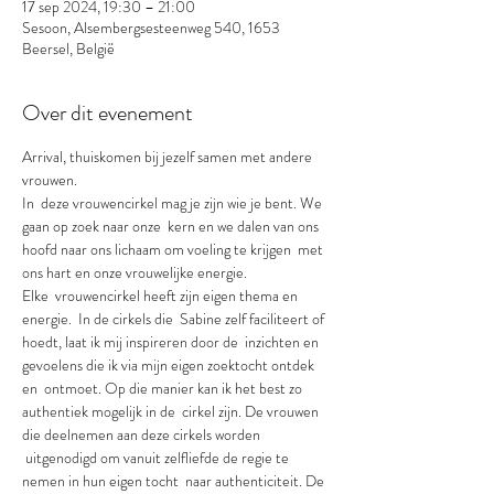
17 sep 2024, 19:30 – 21:00
Sesoon, Alsembergsesteenweg 540, 1653
Beersel, België
Over dit evenement
Arrival, thuiskomen bij jezelf samen met andere 
vrouwen.
In  deze vrouwencirkel mag je zijn wie je bent. We 
gaan op zoek naar onze  kern en we dalen van ons 
hoofd naar ons lichaam om voeling te krijgen  met 
ons hart en onze vrouwelijke energie.
Elke  vrouwencirkel heeft zijn eigen thema en 
energie.  In de cirkels die  Sabine zelf faciliteert of 
hoedt, laat ik mij inspireren door de  inzichten en 
gevoelens die ik via mijn eigen zoektocht ontdek 
en  ontmoet. Op die manier kan ik het best zo 
authentiek mogelijk in de  cirkel zijn. De vrouwen 
die deelnemen aan deze cirkels worden 
 uitgenodigd om vanuit zelfliefde de regie te 
nemen in hun eigen tocht  naar authenticiteit. De 