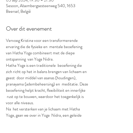
05 sep 2024, 19:30 – 21:30
Sesoon, Alsembergsesteenweg 540, 1653
Beersel, België
Over dit evenement
Vervoeg Kristina voor een transformerende 
ervaring die de fysieke en  mentale beoefening 
van Hatha Yoga combineert met de diepe 
ontspanning  van Yoga Nidra.
Hatha Yoga is een traditionele  beoefening die 
zich richt op het in balans brengen van lichaam en 
geest  door middel van asanas (houdingen), 
pranayama (adembeheersing) en  meditatie. Deze 
beoefening helpt kracht, flexibiliteit en innerlijke 
 rust op te bouwen, waardoor het toegankelijk is 
voor alle niveaus.
Na  het versterken van je lichaam met Hatha 
Yoga, gaan we over in Yoga  Nidra, een geleide 
meditatie die ook bekend staat als "yogische 
slaap".  Deze beoefening brengt je in een staat van 