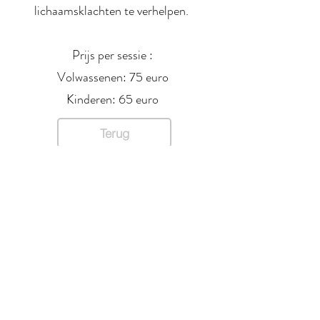
lichaamsklachten te verhelpen.
Prijs per sessie :
Volwassenen: 75 euro
Kinderen: 65 euro
Terug
Therapeut:
Ingrid Melsen
TELEFOON:
0475566933
E-MAIL:
ingrid.melsen@gmail.com