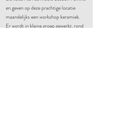
en geven op deze prachtige locatie
maandelijks een workshop keramiek.
Er wordt in kleine groep gewerkt, rond
een bepaalt thema of vrij atelier, check
onze kalender en hopelijk mogen we jou
heel snel ontmoeten op 1 van onze
workshops die we naar goede
gewoonten afsluiten met een gezellige
apéro met een hapje en een drankje!
Want genieten… dat kunnen we als de
besten!
Aanbod